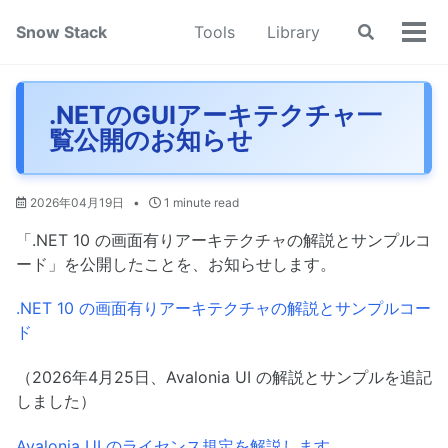
Skip
Skip
Skip
Snow Stack
Tools
Library
Toggle
to
to
to
Tog
search
primary
content
footer
men
navigation
.NETのGUIアーキテクチャ一
覧公開のお知らせ
2026年04月19日
1 minute read
「.NET 10 の画面有りアーキテクチャの解説とサンプルコ
ード」を公開したことを、お知らせします。
.NET 10 の画面有りアーキテクチャの解説とサンプルコー
ド
（2026年4月25日、Avalonia UI の解説とサンプルを追記
しました）
Avalonia UI のライセンス規定を解説します