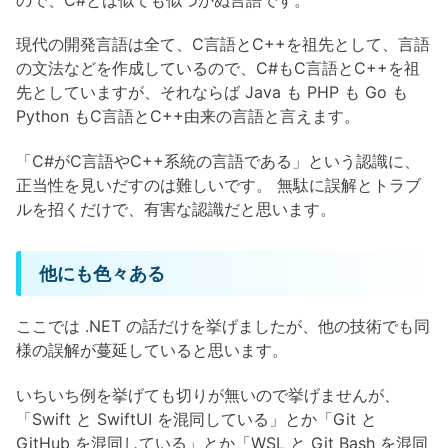
現代の開発言語は全て、C言語とC++を祖先として、言語
の文法などを作成しているので、C#もC言語とC++を祖
先としていますが、それならば Java も PHP も Go も
Python もC言語とC++由来の言語と言えます。
「C#がC言語やC++系統の言語である」という認識に、
正当性を見いだすのは難しいです。 無駄に誤解とトラブ
ルを招くだけで、有害な認識だと思います。
他にも色々ある
ここでは .NET の話だけを挙げましたが、他の技術でも同
様の誤解が蔓延していると思います。
いちいち例を挙げても切りが無いので挙げませんが、
「Swift と SwiftUI を混同している」とか「Git と
GitHub を混同している」とか「WSL と Git Bash を混同